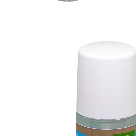
€ 9,99
1 l = € 199,80
incl. btw en plus
Verzendkosten
In het Winkelmandje
Leverbaar binnen 4-5 werkdagen
gewoon met de roll-on zachtjes
inmasseren
trekt snel in
Snelle hulp voor gespannen en zware
spieren
Voor het masseren van gespannen spieren.