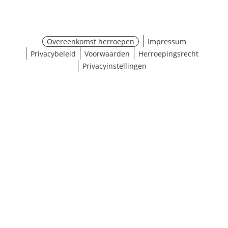
Overeenkomst herroepen
Impressum
Privacybeleid
Voorwaarden
Herroepingsrecht
Privacyinstellingen
¹ Klik hier voor de inwisselvoorwaarden
Sluiten