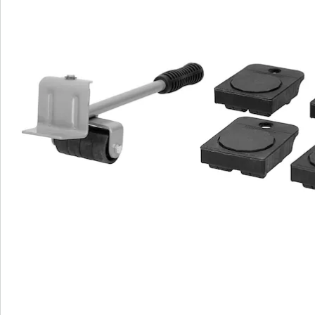
We zijn er voor u
Servicehotline
3 redenen voor