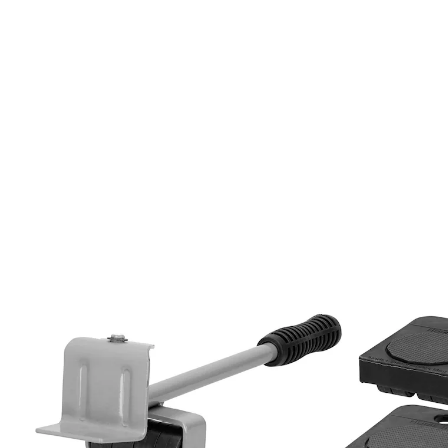
€ 10,99
incl. btw en plus
Verzendkosten
In het Winkelmandje
Leverbaar binnen 4-5 werkdagen
Met de krik kunt u uw meubels heel makkelijk optillen,
dan zet u er de roller onder en kunt u uw meubels heel
eenvoudig verplaatsen. Rollers à 10 x 8 x 3 cm,
belastbaar tot 150 kg.
5-delig