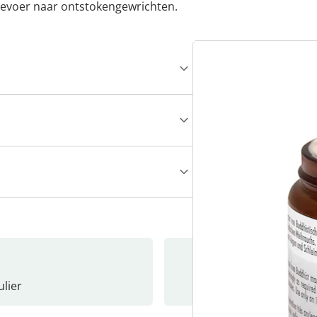
toevoer naar ontstokengewrichten.
lier
Nieuwsb