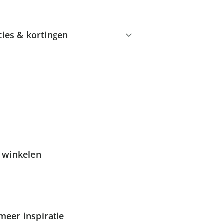
ties & kortingen
g winkelen
meer inspiratie