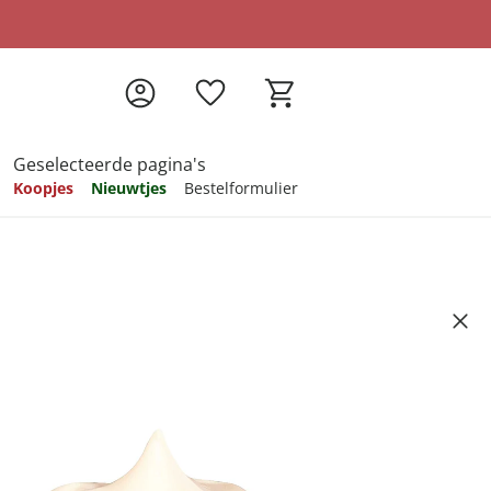
Geselecteerde pagina's
Koopjes
Nieuwtjes
Bestelformulier
pireren
pireren
pireren
pireren
pireren
kbalsem, 100 ml
Artikelnummer 927592
ndkosten