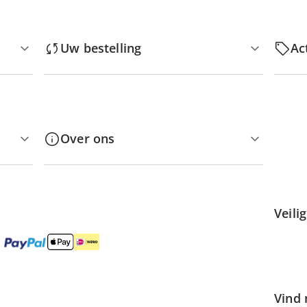
Uw bestelling
Ac
Over ons
Veili
Vind 