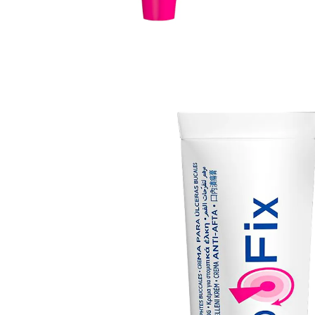
€ 7,99
1 kg = € 799,00
incl. btw en plus
Verzendkosten
In het Winkelmandje
Leverbaar binnen 4-5 werkdagen
Helpt bij aften, drukpunten van
gebitsprothesen en tandvleesirritatie
Bevordert het natuurlijke genezingsproces
Snelle genezing:
Voor de behandeling van aften, drukpunten van