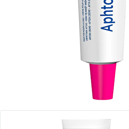
protheses en irritatie van het tandvlees. Wordt bij
contact met speeksel geactiveerd en hecht goed aan
het slijmvlies.
Details
Opmerkingen & producent
Beoordelingen
Bestelformulier