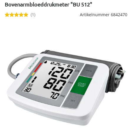
Riemen
Keukenaccessoires
Erotische artikelen
Bovenarmbloeddrukmeter "BU 512"
Damesondergoed
Gepersonaliseerde
Gootsteenmatjes
Douchekoppen & handdouches
Dierenbenodigdheden
Dierenbenodigdheden
Klokken & wekkers
cadeaus
Sieraden & Horloges
(1)
Artikelnummer 6842470
Keukenapparaten
Fitnessapparaten
Gootsteenorganizers &
Doucherekjes
Herenaccessoires
gootsteenrekjes
Grafdecoratie
Huishoudelijke hulpen
Meubilair
Geschenken voor de
Tassen
Geniale badhulpmiddelen
Keukeninrichting
Gezondheidsartikelen
kinderen
Herenkleding
Keukenreiniging
Geniale tuinartikelen
Klussen
Verlichting & lampen
Toiletaccessoires
Keukentextiel
Incontinentieartikelen
Geschenken voor de man
Herenondergoed
Theedoeken
Plantenaccessoires
Meer ontdekken
Meer ontdekken
Meer ontdekken
Meer ontdekken
Lichaamsverzorgingsproducten
Geschenken voor de
Meer ontdekken
Meer ontdekken
vrouw
Meer ontdekken
Meer ontdekken