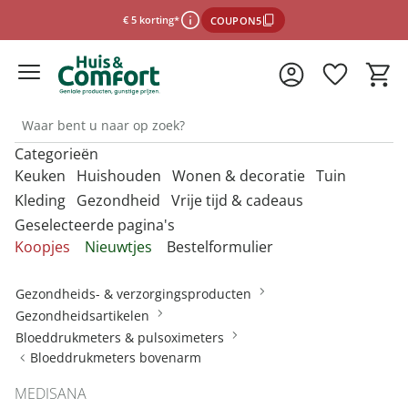
€ 5 korting*
COUPON5
Categorieën
*Voorwaarden
Keuken
Huishouden
Wonen & decoratie
Tuin
Kleding
Gezondheid
Vrije tijd & cadeaus
Geselecteerde pagina's
Sluiten
Ontdek onze categorieën
Ontdek onze categorieën
Ontdek onze categorieën
Ontdek onze categorieën
O
O
O
O
Koopjes
Nieuwtjes
Bestelformulier
m
m
m
m
Ontdek onze categorieën
Ontdek onze categorieën
Ontdek onze categorieën
O
O
Afdruiprekjes & afdruipmatten
Bestrijdingsmiddelen binnen
Accessoires voor de badkamer
Barbecues
Afwassen &
Anti-insectproducten
Badkameraccessoires
Barbecues &
m
m
Gezondheids- & verzorgingsproducten
schoonmaken
accessoires
Mutsen & hoeden
Desinfectiemiddelen
Damesaccessoires
Bescherming tegen
Cadeaubons
Afvoerzeefjes & -stoppen
Horren
Badhulpmiddelen
Barbecue-accessoires
Gezondheidsartikelen
Auto-accessoires
Bewaren & opbergen
infectie
Bakbenodigdheden
Bestrijdingsmiddelen tuin
Bloeddrukmeters & pulsoximeters
Paraplu's
Mondkapjes
Dameskleding
Cadeaus per thema
Afwasborstels & sponzen
Insectenvallen
Badmeubels
Bloeddrukmeters bovenarm
Bewaren & opbergen
Decoratie
Dagelijkse
Kies de onlinewinkel
Portemonnees
Bestek
Bloembakken &
hulpmiddelen
Damesschoenen
Cadeauverpakkingen
Afwasteilen
Badkamertextiel
MEDISANA
bloempotten
Binnenklimaat
Kantoor