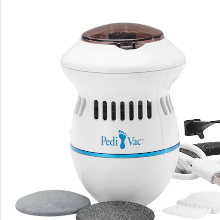
Opmerkingen & producent
Beoordelingen
Bestelformulier
Nieuwsbrief aanmelden