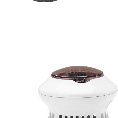
€ 29,99
incl. btw en plus
Verzendkosten
In het Winkelmandje
Leverbaar binnen 4-5 werkdagen
Vaarwel eelt – en alles blijft schoon!
Met de PEDI VAC zorgt u in een oogwenk voor
verzorgde voeten en alles blijft schoon. De
geïntegreerde afzuigfunctie voert de huidschilfers
rechtstreeks af in het opvangreservoir. Met krachtige