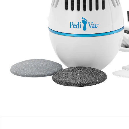
2.000 toeren-motor. Extreem licht, ligt prima in de
hand. Met geïntegreerde accu, oplaadbaar via USB-
kabel.
wereldprimeur: eeltverwijderaar met geïntegreerde
afzuigfunctie
keuze uit 2 standen
Incl. fijn en grof vijlopzetstuk, reinigingsborsteltje,
vijlopzetstuk-verwijderaar en reservefilter
Informatie over de batterijen:
Incl. batterijen. (Lithiumionaccu x 1)
Details