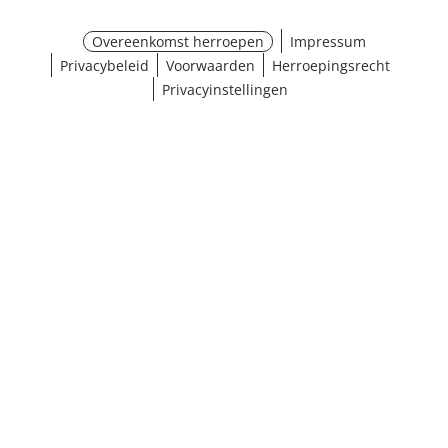
Overeenkomst herroepen
Impressum
Privacybeleid
Voorwaarden
Herroepingsrecht
Privacyinstellingen
¹ Klik hier voor de inwisselvoorwaarden
Sluiten