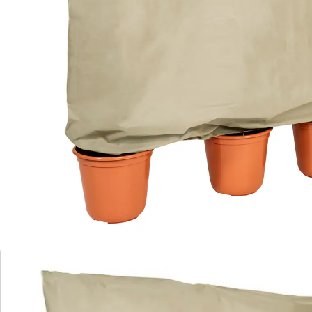
Lichtdoorlatend!
Details
Opmerkingen & producent
Beoordelingen
Bestelformulier