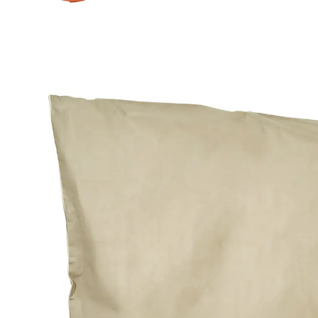
€ 19,99
incl. btw en plus
Verzendkosten
In het Winkelmandje
Leverbaar binnen 4-5 werkdagen
Zo kunnen planten goed overwinteren!
waterafstotend en lichtdoorlatend
Ja, dat gaat prima wanneer u ze afdekt met onze
jumbo-plantenhoes! Het waterafstotende materiaal
biedt goede bescherming tegen temperaturen onder
het vriespunt en harde wind. Dankzij de ritssluiting en
het aantrekkoordje heel makkelijk in gebruik.