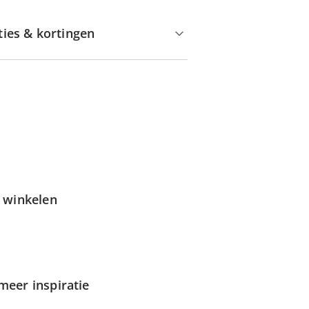
ties & kortingen
g winkelen
meer inspiratie