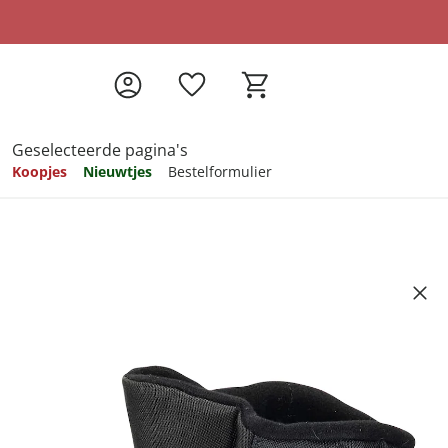
Geselecteerde pagina's
Koopjes
Nieuwtjes
Bestelformulier
pireren
pireren
pireren
pireren
pireren
alborg"
7
ndkosten