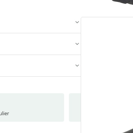
lier
Nieuwsb