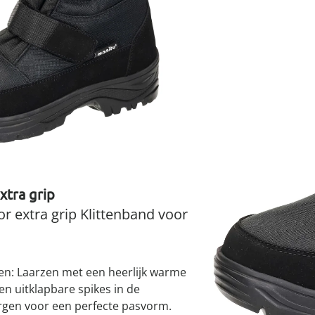
atjes
pen & handdouches
 Horloges
Geniale
Voorjaars
Decoratiev
Tuindecora
Schoenent
rganizers &
jes
kookaccess
nu ontdek
jetzt entde
nu ontdek
nu ontdek
ekjes
nu ontdek
dhulpmiddelen
iging
I
soires
n
ekken
Leverbaar binnen 
xtra grip
r extra grip Klittenband voor
pen: Laarzen met een heerlijk warme
 uitklapbare spikes in de
zorgen voor een perfecte pasvorm.