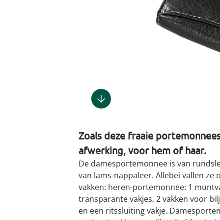
Gootsteenm
Douchekop
Sieraden &
Dierenbenodigdheden
Fitnessapparaten
Dierenbenodigdheden
Klokken & wekkers
Herenaccessoires
Keukenapparaten
Geschenken voor de
Gootsteeno
Doucherek
Tassen
gootsteenr
Grafdecoratie
Gezondheidsartikelen
kinderen
Huishoudelijke hulpen
Meubilair
Herenkleding
Geniale ba
Keukeninrichting
Keukenrein
Geniale tuinartikelen
Incontinentieartikelen
Geschenken voor de man
Klussen
Verlichting & lampen
Herenondergoed
Toiletacces
Keukentextiel
Theedoeke
Plantenaccessoires
Lichaamsverzorgingsproducten
Geschenken voor de
Meer ontdekken
Meer ontdekken
Meer ontdekken
Meer ontd
vrouw
Meer ontdekken
Meer ontdekken
Meer ontdekken
Meer ontdekken
Zoals deze fraaie portemonnee
afwerking, voor hem of haar.
De damesportemonnee is van rundsle
van lams-nappaleer. Allebei vallen ze 
vakken: heren-portemonnee: 1 muntvak
transparante vakjes, 2 vakken voor bil
en een ritssluiting vakje. Damesport