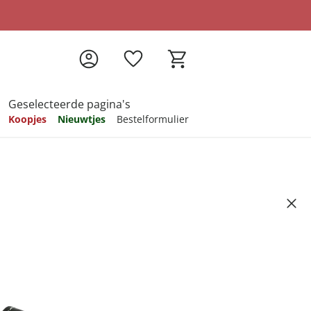
Geselecteerde pagina's
Koopjes
Nieuwtjes
Bestelformulier
pireren
pireren
pireren
pireren
pireren
emonnee gepersonaliseerd met
Artikelnummer 6366341
ndkosten