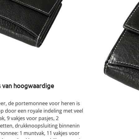
atjes
pen & handdouches
 Horloges
Geniale
Voorjaars
Decoratiev
Tuindecora
Schoenent
Per
rganizers &
jes
kookaccess
nu ontdek
jetzt entde
nu ontdek
nu ontdek
ekjes
nu ontdek
dhulpmiddelen
iging
soires
n
ekken
Leverbaar binnen 
s van hoogwaardige
er, de portemonnee voor heren is
op door een royale indeling met veel
, 9 vakjes voor pasjes, 2
jetten, drukknoopsluiting binnenin
emonnee: 1 muntvak, 11 vakjes voor