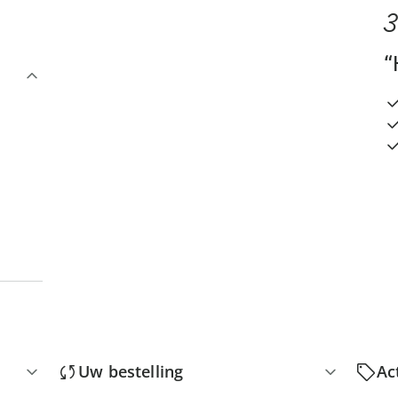
3
“
Uw bestelling
Ac