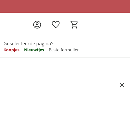
Geselecteerde pagina's
Koopjes
Nieuwtjes
Bestelformulier
pireren
pireren
pireren
pireren
pireren
n Chester
Artikelnummer 6712436
ndkosten