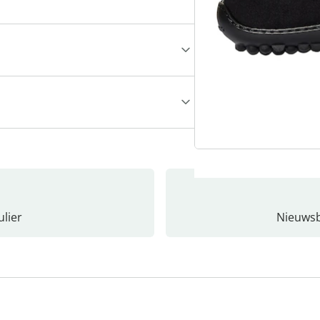
lier
Nieuwsb