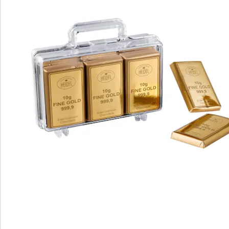
We zijn er voor u
Servicehotline
3 redenen voor
“Huis & Comfort”
Gratis kopen op rekening
Gratis retour