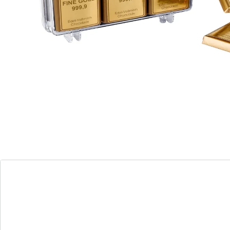
Opmerkingen & producent
Beoordelingen
Bestelformulier
Nieuwsbrief aanmelden