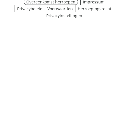
Overeenkomst herroepen
Impressum
Privacybeleid
Voorwaarden
Herroepingsrecht
Privacyinstellingen
¹ Klik hier voor de inwisselvoorwaarden
Sluiten