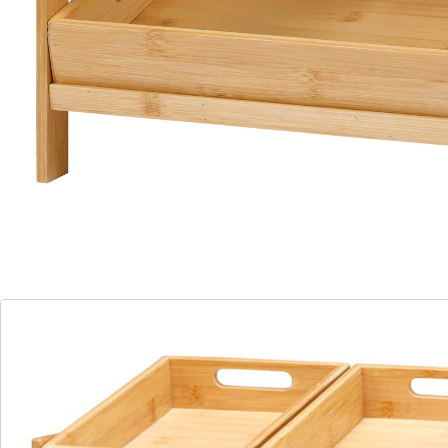
op plaatsen waar u dat niet mogelijk had geacht. Als
decoratief plekje voor het bewaren van groente en
fruit, voor voorraden of voor alle ontbijtspulletjes– dit
veelzijdige rek zult u niet meer willen missen!
Praktische: de 3 bakken zijn er zelfs uit te nemen en te
gebruiken als dienblad!
Details
Opmerkingen & producent
Beoordelingen