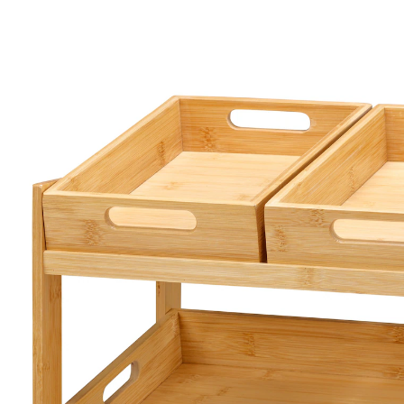
Adviesprijs € 49,99
€ 19,99
incl. btw en plus
Verzendkosten
Stuur mij een melding
Momenteel niet leverbaar
Alles goed georganiseerd!
gemaakt van duurzaam bamboe
ook voor de badkamer
met 3 uitneembare ­dienbladen
Dit hoogwaardige en tijdloze rek past naadloos in elk
interieur en komt altijd goed van pas. In de keuken
staat het heel mooi bij de spoelbak, op de vensterbank
of op het aanrecht en creëert het extra opbergruimte