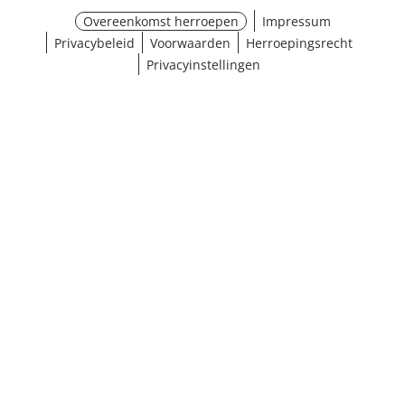
Overeenkomst herroepen
Impressum
Privacybeleid
Voorwaarden
Herroepingsrecht
Privacyinstellingen
¹ Klik hier voor de inwisselvoorwaarden
Sluiten