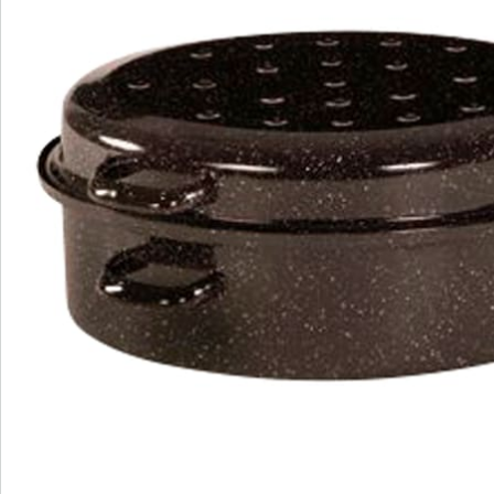
We zijn er voor u
Servicehotline
3 redenen voor
“Huis & Comfort”
Gratis kopen op rekening