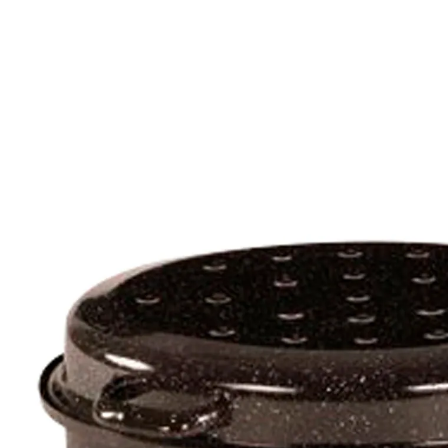
€ 19,99
€ 14,49
incl. btw en plus
Verzendkosten
In het Winkelmandje
Leverbaar binnen 4-5 werkdagen
Emaillen wildpan met druppeldeksel zwart-wit
gespikkeld. 34 cm, inhoud ca. 5 liter. Door het
druppeldeksel wordt het gerecht gelijkmatig
besprenkeld met vocht.
Details