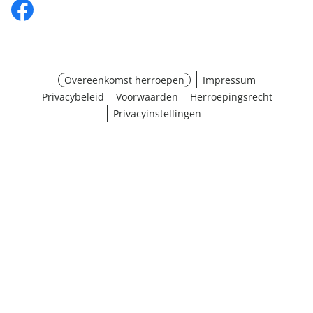
Overeenkomst herroepen
Impressum
Privacybeleid
Voorwaarden
Herroepingsrecht
Privacyinstellingen
¹ Klik hier voor de inwisselvoorwaarden