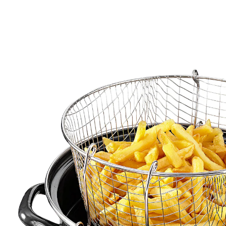
€ 23,99
incl. btw en plus
Verzendkosten
In het Winkelmandje
Leverbaar binnen 4-5 werkdagen
Opgepast: heet en knapperig!
gefrituurd eten kan gewoon uitdruppen
Wat slim: de emaillen frituurpan van KRÜGER is een
plaatsbesparend alternatief voor elektrische friteuses.
Dankzij het uitneembare mandje kunt u frietjes,
nuggets en ander lekkers knapperig frituren in hete
olie en daarna gewoon laten uitdruppen.