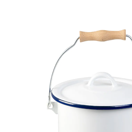
€ 29,99
incl. btw en plus
Verzendkosten
In het Winkelmandje
Leverbaar binnen 4-5 werkdagen
Klein keukenhulpje waar veel in past!
met deksel zodat niks eruit valt
perfect voor voedselresten bij het koken
Klein van stuk, maar o zo handig! In dit compacte
emmertje met nostalgisch retrodesign past al het afval
dat u tijdens het koken weg wilt gooien, of dat nu
uienschillen of koffiefilters zijn. Met krasvast oppervlak,
deksel en praktische draaggreep.