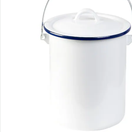
Nieuwsbrief aanmelden
We zijn er voor u
Servicehotline