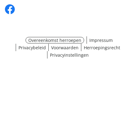
Overeenkomst herroepen
Impressum
Privacybeleid
Voorwaarden
Herroepingsrecht
Privacyinstellingen
¹ Klik hier voor de inwisselvoorwaarden