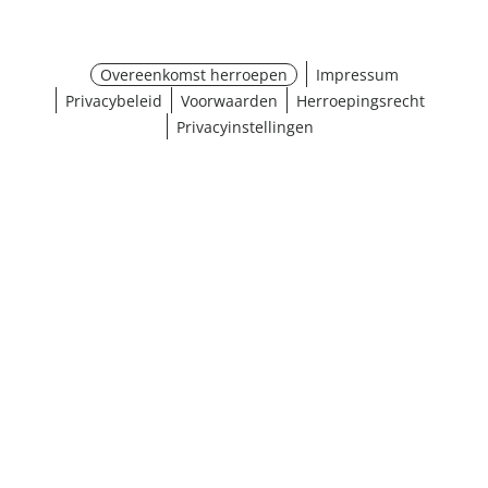
Overeenkomst herroepen
Impressum
Privacybeleid
Voorwaarden
Herroepingsrecht
Privacyinstellingen
¹ Klik hier voor de inwisselvoorwaarden
Sluiten