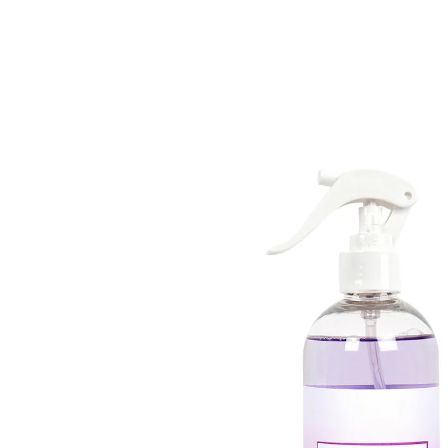
€ 7,99
1 l = € 15,98
incl. btw en plus
Verzendkosten
Stuur mij een melding
Momenteel niet leverbaar
Zoals in de provence!
Deze kamerspray verspreidt de frisse geur van
bloeiende lavendelvelden. Dat kan een rustgevend
effect hebben, onaangename geurtjes maskeren en
zorgen voor een aangenaam klimaat in huis.
Details