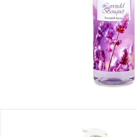
Opmerkingen & producent
Beoordelingen
Bestelformulier
Nieuwsbrief aanmelden