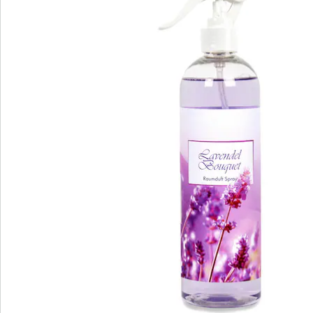
We zijn er voor u
Servicehotline
3 redenen voor
“Huis & Comfort”