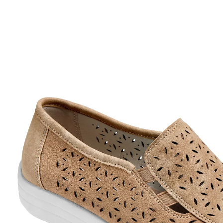
€ 60,99
incl. btw en plus
Verzendkosten
Maat
Stuur mij een melding
Momenteel niet leverbaar
Ook bij hogere temperaturen altijd comfortabel
onderweg. De perforatie en het zachte leer zorgen
voor een prettig voetklimaat. Met 2 elastieken boorden
aan de zijkant, voor makkelijk aan- en uittrekken.
Antislip loopzool met sleehak.