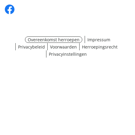
Overeenkomst herroepen
Impressum
Privacybeleid
Voorwaarden
Herroepingsrecht
Privacyinstellingen
Maat selecteren
¹ Klik hier voor de inwisselvoorwaarden