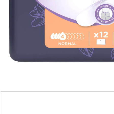
iD
Inlegger 'Normal', 28 stuks
(10)
Eenheidsprijs:
€ 8,99
Extra dun - voor nog meer discretie
30% dunner - sterk als altijd
blijft tot 10 uur fris
neutraliseert en maskeert geurtjes
Het innovatieve materiaal van microvezel en
absorberend gel kan het 10-voudige van zijn eigen
gewicht opnemen. Nochtans zijn de verbanden extra
dun, ongelooflijk flexibel en perfect aangepast aan de
vrouwelijke anatomie. Dit staat garant voor zekerheid
en discretie. Van celstof, met achterkant van ademend
textiel.