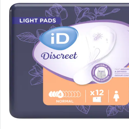
Absorptievermogen: 295 ml
Details
Opmerkingen & producent
Beoordelingen
Bestelformulier