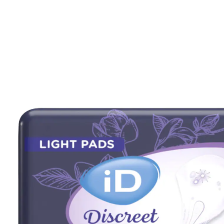
€ 3,99
€ 2,99
incl. btw en plus
Verzendkosten
In het Winkelmandje
Leverbaar binnen 4-5 werkdagen
🤫
Discrete levering
Alternatief product
We hebben een alternatief voor dit artikel gevonden
dat misschien interessant voor u is: