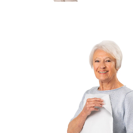
€ 9,99
incl. btw en plus
Verzendkosten
In het Winkelmandje
Leverbaar binnen 4-5 werkdagen
Met deze praktische slabben blijft kleding schoon, ook
als er al eens gemorst wordt. Daarvoor zorgen het
absorberende materiaal en de opvangzak aan de
voorkant. Ideaal bij de verzorging van patiënten en
ouderen.
Details