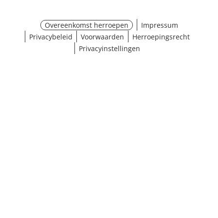
Overeenkomst herroepen
Impressum
Privacybeleid
Voorwaarden
Herroepingsrecht
Privacyinstellingen
¹ Klik hier voor de inwisselvoorwaarden
Sluiten