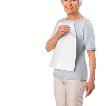
We zijn er voor u
Servicehotline
3 redenen voor
“Huis & Comfort”