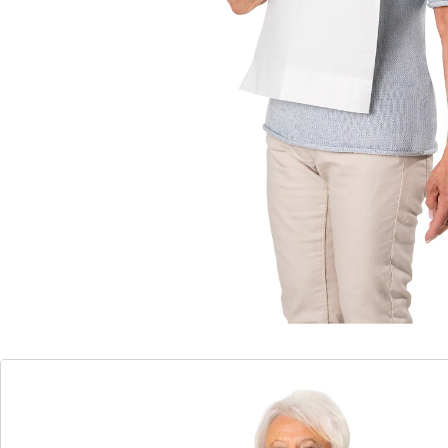
Opmerkingen & producent
Beoordelingen
Bestelformulier
Nieuwsbrief aanmelden