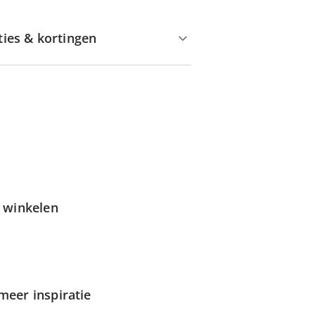
ties & kortingen
g winkelen
meer inspiratie