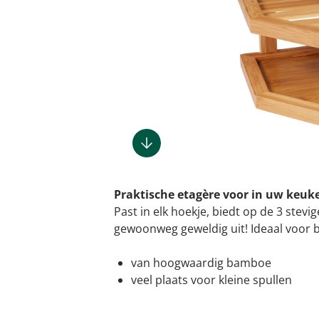
Gootsteenm
Douchekop
Sieraden &
Dierenbenodigdheden
Fitnessapparaten
Dierenbenodigdheden
Klokken & wekkers
Herenaccessoires
Keukenapparaten
Geschenken voor de
Gootsteeno
Doucherek
Tassen
gootsteenr
Grafdecoratie
Gezondheidsartikelen
kinderen
Huishoudelijke hulpen
Meubilair
Herenkleding
Geniale ba
Keukeninrichting
Keukenrein
Geniale tuinartikelen
Incontinentieartikelen
Geschenken voor de man
Klussen
Verlichting & lampen
Herenondergoed
Toiletacces
Keukentextiel
Theedoeke
Plantenaccessoires
Lichaamsverzorgingsproducten
Geschenken voor de
Meer ontdekken
Meer ontdekken
Meer ontdekken
Meer ontd
vrouw
Meer ontdekken
Meer ontdekken
Meer ontdekken
Meer ontdekken
Praktische etagère voor in uw keuk
Past in elk hoekje, biedt op de 3 stevi
gewoonweg geweldig uit! Ideaal voor b
van hoogwaardig bamboe
veel plaats voor kleine spullen