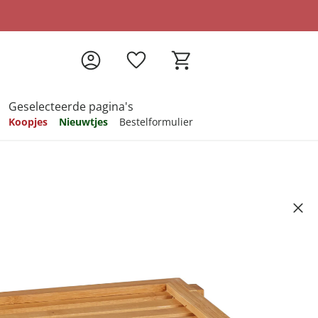
Geselecteerde pagina's
Koopjes
Nieuwtjes
Bestelformulier
pireren
pireren
pireren
pireren
pireren
oe"
4
ndkosten