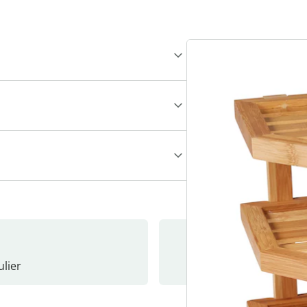
lier
Nieuwsb