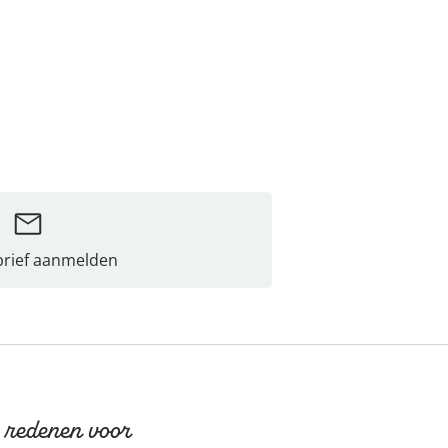
rief aanmelden
 redenen voor