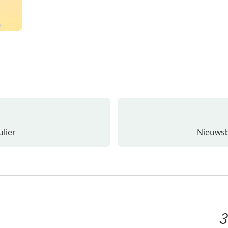
lier
Nieuwsb
3