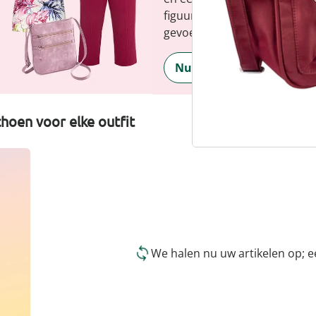
figuur en benadrukt je perso
gevoel, elke dag.
Nu ontdekken
hoen voor elke outfit
We halen nu uw artikelen op; 