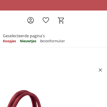
Geselecteerde pagina's
Koopjes
Nieuwtjes
Bestelformulier
pireren
pireren
pireren
pireren
pireren
round” + gratis portemonnee
Artikelnummer 6706916
ndkosten