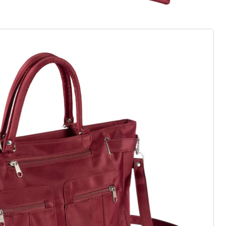
euwe modemerk
asics of trendy highlights: wedolina
eidenheid, comfortabele pasvormen
rhouding. Elk stuk flatteert het