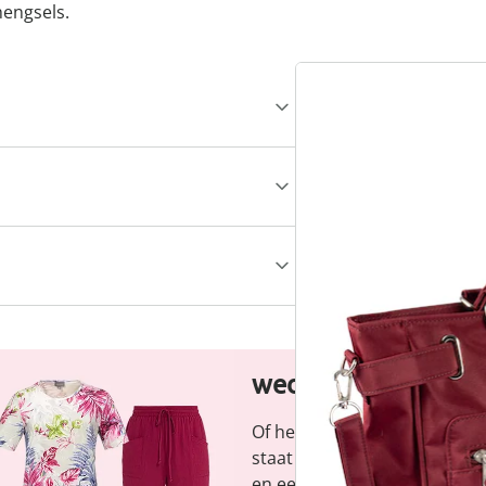
hengsels.
wedolina - Ons ni
Of het nu gaat om elegante b
staat voor modieuze versch
en een faire prijs-kwaliteitve