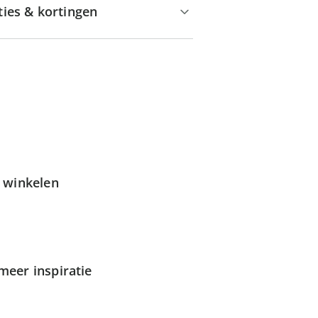
ties & kortingen
g winkelen
meer inspiratie