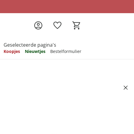
Geselecteerde pagina's
Koopjes
Nieuwtjes
Bestelformulier
pireren
pireren
pireren
pireren
pireren
num”
Artikelnummer 6739750
ndkosten