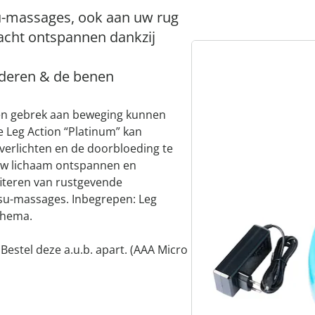
u-massages, ook aan uw rug
acht ontspannen dankzij
rderen & de benen
en gebrek aan beweging kunnen
De Leg Action “Platinum” kan
verlichten en de doorbloeding te
uw lichaam ontspannen en
fiteren van rustgevende
atsu-massages. Inbegrepen: Leg
chema.
 Bestel deze a.u.b. apart. (AAA Micro