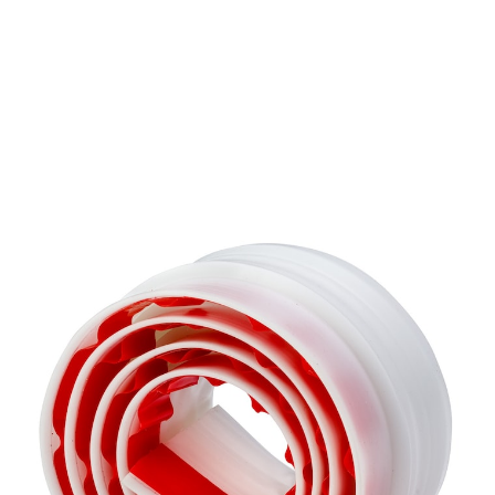
Adviesprijs € 6,99
€ 4,89
1 m = € 4,89
incl. btw en plus
Verzendkosten
In het Winkelmandje
Leverbaar binnen 4-5 werkdagen
Energie besparen, fluitje van een cent!
koude tocht blijft buiten
Deze tochtstrip houdt dankzij zijn 2 compartimenten
de lucht daar waar ze moet zijn: in de winter
beschermt hij tegen de kou, in de zomer tegen hitte en
binnensluipende insecten. Op de gewenste lengte