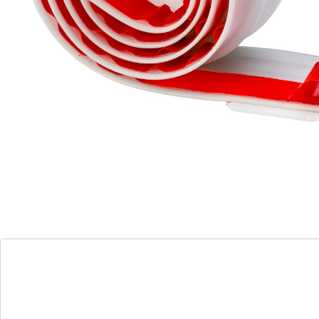
afknippen, op de deur kleven – klaar.
Details
Opmerkingen & producent
Beoordelingen
Bestelformulier