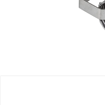
Details
Opmerkingen & producent
Beoordelingen
Bestelformulier
Nieuwsbrief aanmelden