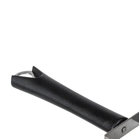
€ 6,49
incl. btw en plus
Verzendkosten
In het Winkelmandje
Leverbaar binnen 4-5 werkdagen
Fijne vleesmassage!
maakt vlees ­botermals
Gewoon rollen: de mesjes van deze duurzame roller
maken de vezels van het vlees los – zo worden steaks
extra mals en nemen ze bovendien kruiden en
marinades beter op.