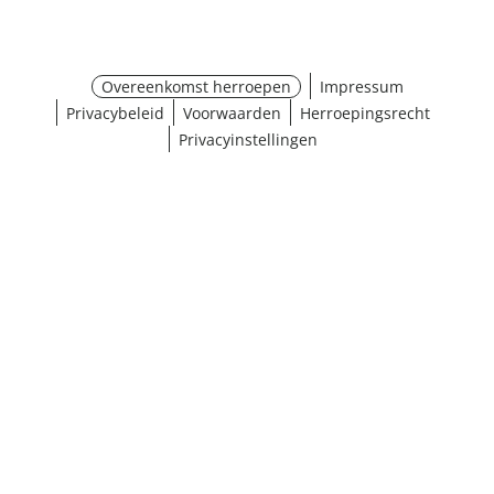
Overeenkomst herroepen
Impressum
Privacybeleid
Voorwaarden
Herroepingsrecht
Privacyinstellingen
¹ Klik hier voor de inwisselvoorwaarden
Sluiten