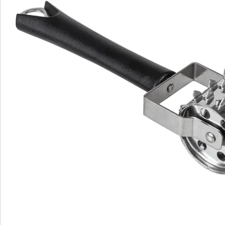
We zijn er voor u
Servicehotline
3 redenen voor
“Huis & Comfort”