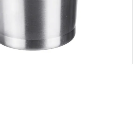
 redenen voor
Huis & Comfort”
Gratis kopen op rekening
Gratis retour
Geen minimaal bestelbedrag