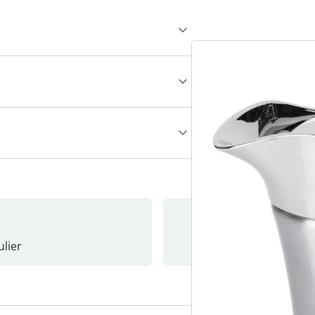
lier
Nieuwsb