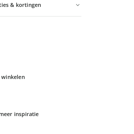
ties & kortingen
g winkelen
meer inspiratie