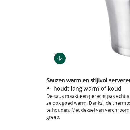
Gootsteenm
Douchekop
Sieraden &
Dierenbenodigdheden
Fitnessapparaten
Dierenbenodigdheden
Klokken & wekkers
Herenaccessoires
Keukenapparaten
Geschenken voor de
Gootsteeno
Doucherek
Tassen
gootsteenr
Grafdecoratie
Gezondheidsartikelen
kinderen
Huishoudelijke hulpen
Meubilair
Herenkleding
Geniale ba
Keukeninrichting
Keukenrein
Geniale tuinartikelen
Incontinentieartikelen
Geschenken voor de man
Klussen
Verlichting & lampen
Herenondergoed
Toiletacces
Keukentextiel
Theedoeke
Plantenaccessoires
Lichaamsverzorgingsproducten
Geschenken voor de
Meer ontdekken
Meer ontdekken
Meer ontdekken
Meer ontd
vrouw
Meer ontdekken
Meer ontdekken
Meer ontdekken
Meer ontdekken
Sauzen warm en stijlvol servere
houdt lang warm of koud
De saus maakt een gerecht pas echt af
ze ook goed warm. Dankzij de thermosf
te houden. Met deksel van verchroom
greep.