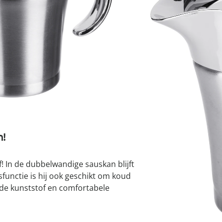
atjes
pen & handdouches
 Horloges
Geniale
Voorjaars
Decoratiev
Tuindecora
Schoenent
rganizers &
jes
I
kookaccess
nu ontdek
jetzt entde
nu ontdek
nu ontdek
ekjes
nu ontdek
dhulpmiddelen
iging
soires
Leverbaar binnen 
n
ekken
n!
! In de dubbelwandige sauskan blijft
unctie is hij ook geschikt om koud
de kunststof en comfortabele