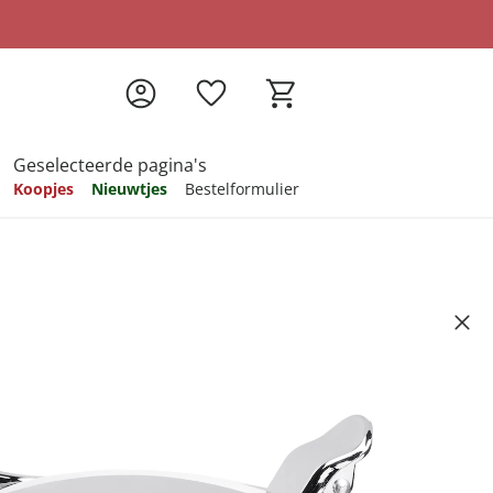
Geselecteerde pagina's
Koopjes
Nieuwtjes
Bestelformulier
pireren
pireren
pireren
pireren
pireren
Galant"
Artikelnummer 6531709
ndkosten