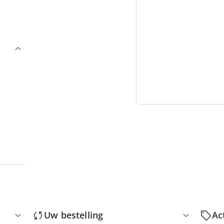
3
“
Uw bestelling
Ac