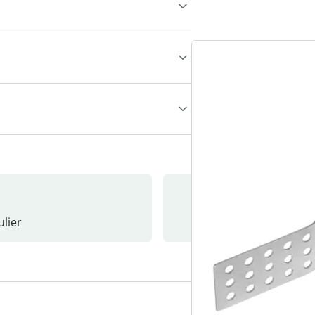
lier
Nieuwsb