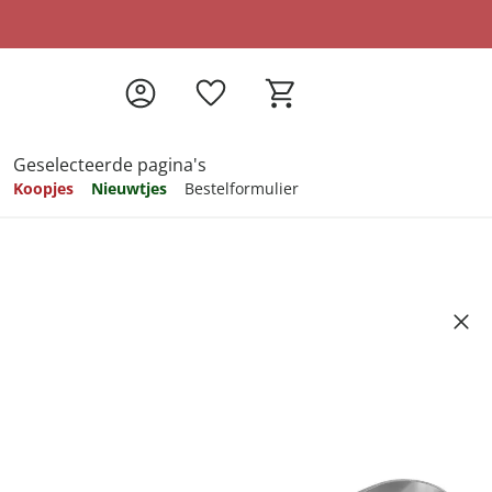
Geselecteerde pagina's
Koopjes
Nieuwtjes
Bestelformulier
pireren
pireren
pireren
pireren
pireren
Artikelnummer 445614
ndkosten