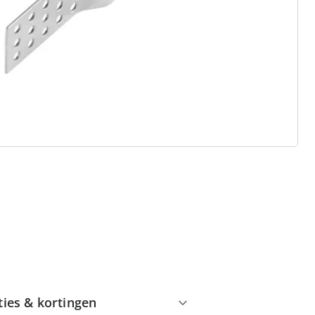
 redenen voor
Huis & Comfort”
Gratis kopen op rekening
Gratis retour
Geen minimaal bestelbedrag
ties & kortingen