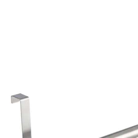
Adviesprijs € 8,99
€ 6,79
incl. btw en plus
Verzendkosten
In het Winkelmandje
Leverbaar binnen 4-5 werkdagen
Uw deur als handdoekrekje!
Deze stijlvol glanzende, dubbele handdoekstang
gewoon aan het deurtje van bijvoorbeeld het
keukenkastje hangen en u hebt altijd een handdoek of
theedoek bij de hand. Naar wens in de breedte
verstelbaar.