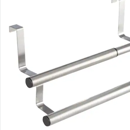
Bestelformulier
Nieuwsbrief aanmelden
We zijn er voor u
Servicehotline