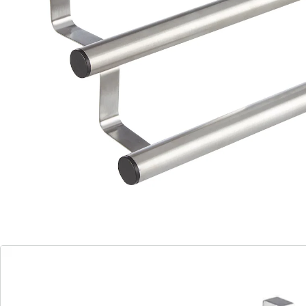
verstelbaar
Materiaal: kunststof, metaal
Details
Opmerkingen & producent
Beoordelingen