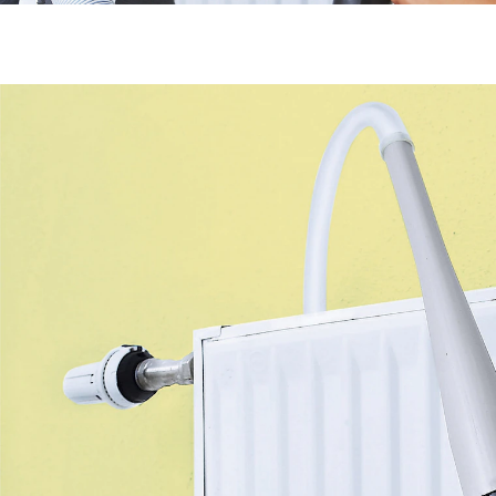
Adviesprijs € 5,99
€ 5,39
incl. btw en plus
Verzendkosten
Stuur mij een melding
Momenteel niet leverbaar
Handig hulpmiddeltje!
Het is duidelijk: hoe beter uw stofzuiger is uitgerust,
hoe veelzijdiger u 'm kunt gebruiken! Dat bewijst de
stofzuigerslurf, waarmee u plots ook op onbereikbare
plaatsen het stof kunt verwijderen. Denk b.v. aan het
pluisfilter van de wasdroger, het stof onder de koelkast
enz. Meteen bestellen! Maakt uw stofzuiger veel