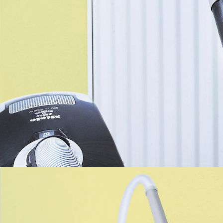
veelzijdiger. Voor stofzuigerbuizen van maximaal Ø 3,0
cm (controleer van tevoren of de slang op de buis
past!)
Details
Opmerkingen & producent
Beoordelingen