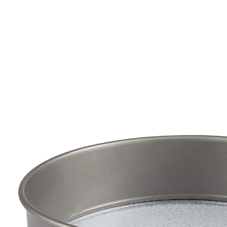
Adviesprijs € 19,99
€ 17,99
incl. btw en plus
Verzendkosten
In het Winkelmandje
Leverbaar binnen 4-5 werkdagen
Springvorm met glashelder voordeel!
bakken én serveren op de glazen bodem
Deze springvorm is een echte aanwinst voor uw
huishouden: de taart wordt gebakken op een snij- en
krasbestendige glazen plaat, waarop hij meteen ook
stijlvol geserveerd kan worden. Zo heeft u geen