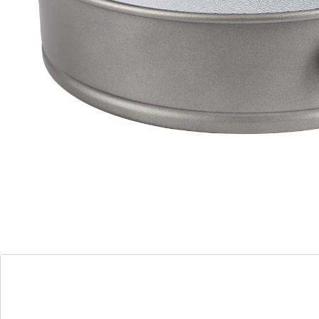
taartschaal meer nodig!
Details
Opmerkingen & producent
Beoordelingen
Bestelformulier