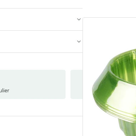
lier
Nieuwsb