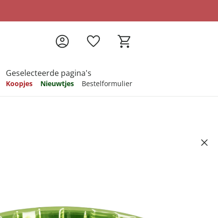
Geselecteerde pagina's
Koopjes
Nieuwtjes
Bestelformulier
pireren
pireren
pireren
pireren
pireren
Artikelnummer 598194
ndkosten