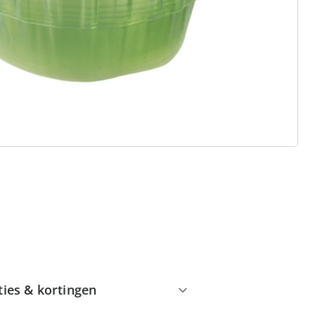
 redenen voor
Huis & Comfort”
Gratis kopen op rekening
Gratis retour
Geen minimaal bestelbedrag
ties & kortingen