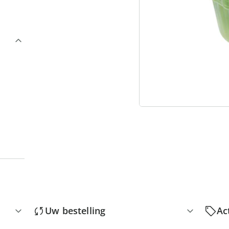
3
“
Uw bestelling
Ac