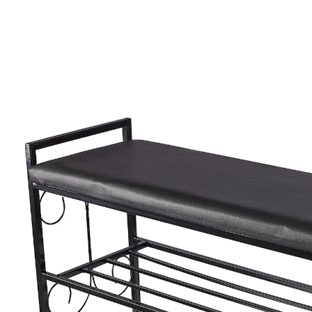
€ 39,99
incl. btw en plus
Verzendkosten
In het Winkelmandje
Leverbaar binnen 4-5 werkdagen
Alternatief product
We hebben een alternatief voor dit artikel gevonden
dat misschien interessant voor u is:
Ruco
Schoenenkastje "Trend"