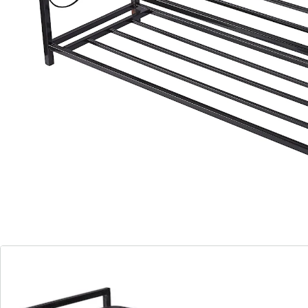
(12)
Eenheidsprijs:
€ 29,99
Uw schoenen handig weggeborgen!
ruimte voor schoenen en om te zitten
Dit schoenenrek biedt u op alle gebieden eersteklas
service en comfort. Op de beide onderste etages kunt
u tot zes paar schoenen neerzetten en dankzij de
comfortabele bekleding kunt u heel ontspannen op het
bankje gaan zitten om in alle rust uw schoenen aan of
uit te trekken. Ook optisch staat de bank binnen en
buiten goed.
Details