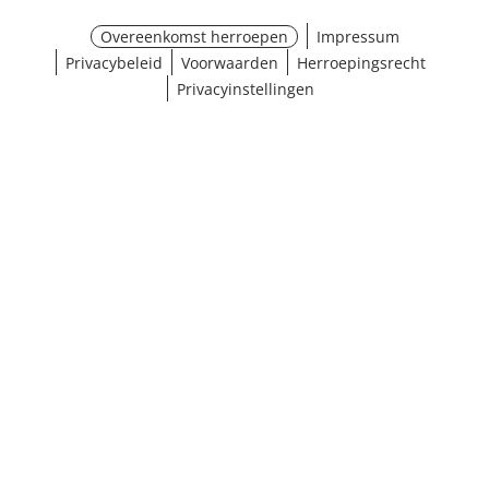
Overeenkomst herroepen
Impressum
Privacybeleid
Voorwaarden
Herroepingsrecht
Privacyinstellingen
¹ Klik hier voor de inwisselvoorwaarden
Sluiten