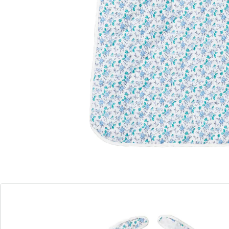
(8)
Eenheidsprijs:
€ 11,39
€ 10,89
Beschermt de kleding gegarandeerd!
met klittenbandsluiting
Op verzoek van velen: opnieuw in ons assortiment!
Onbezorgd eten en drinken, ondanks net
aangetrokken schone kleding of motorische
problemen! Met deze reuzenslab maakt het niet uit dat
er een beetje wordt gemorst. Hij maakt indruk door
zijn supergrote formaat, is heel makkelijk om te doen
en heeft een mooi bloemmotiefje.
Details