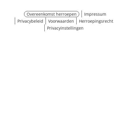
Overeenkomst herroepen
Impressum
Privacybeleid
Voorwaarden
Herroepingsrecht
Privacyinstellingen
¹ Klik hier voor de inwisselvoorwaarden
Sluiten