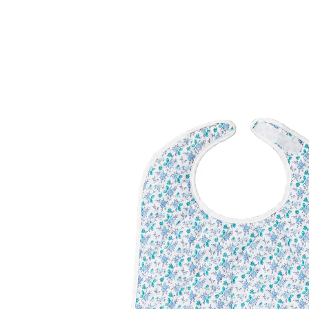
Adviesprijs € 19,99
€ 12,49
incl. btw en plus
Verzendkosten
In het Winkelmandje
Leverbaar binnen 4-5 werkdagen
Alternatief product
We hebben een alternatief voor dit artikel gevonden
dat misschien interessant voor u is:
Slab voor volwassenen crème