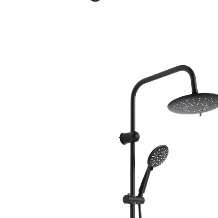
Adviesprijs € 69,99
€ 60,89
incl. btw en plus
Verzendkosten
In het Winkelmandje
Nog maar enkele artikelen beschikbaar
Leverbaar binnen 4-5 werkdagen
Het hoogste douchegenot!
zwenkbare XXL-douchekop
flexibel verstelbare handdouche
luxedesign in trendy industriële stijl
met zeepbakje