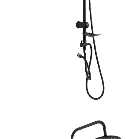
Pure luxe: deze regendouche in elegant zwart
transformeert uw badkamer tot een stijlvolle
wellnesstempel. Ervaar de magie van een aangename
regendouche en de flexibiliteit van een handdouche in
één! Praktische extra’s: geïntegreerd zeepbakje,
zwenkbare XXL-douchekop en aparte handdouche,
waarvan u de hoogte en hoek helemaal naar uw
persoonlijke voorkeuren kunt instellen.
Details
Opmerkingen & producent
Beoordelingen