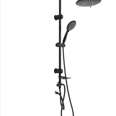
Bestelformulier
Nieuwsbrief aanmelden
We zijn er voor u
Servicehotline