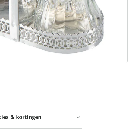
Huis & Comfort”
Gratis kopen op rekening
Gratis retour
Geen minimaal bestelbedrag
ties & kortingen