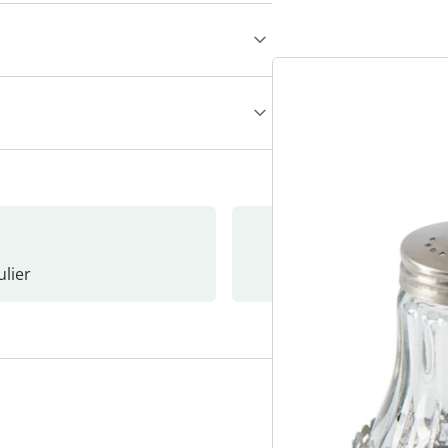
lier
Nieuwsb
3