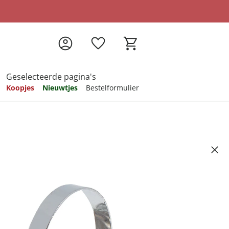
Geselecteerde pagina's
Koopjes
Nieuwtjes
Bestelformulier
pireren
pireren
pireren
pireren
pireren
letje "Klassiek"
Artikelnummer 6518575
ndkosten