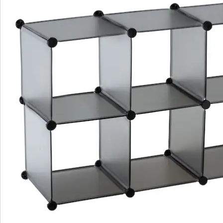
Bestelformulier
Nieuwsbrief aanmelden
We zijn er voor u
Servicehotline