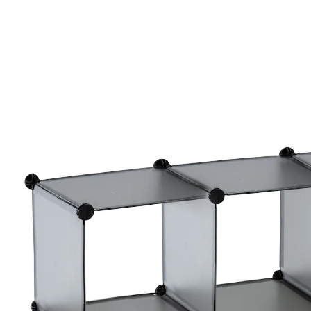
Adviesprijs € 29,99
€ 19,99
incl. btw en plus
Verzendkosten
In het Winkelmandje
Leverbaar binnen 4-5 werkdagen
Een rek met modulesysteem!
pas het rek volledig aan uw wensen aan
eenvoudig en snel te monteren dankzij
steeksysteem
Deze stevige allrounder biedt 6 even grote vakken die
u volledig aan uw wensen en de beschikbare ruimte