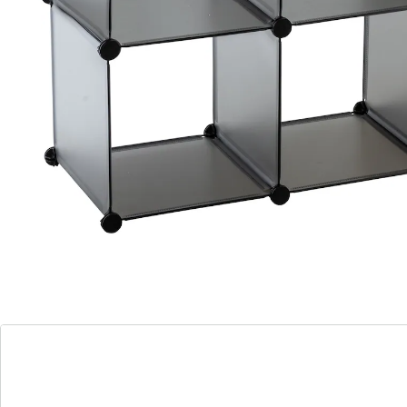
kunt aanpassen, bijv. trapvormig, op of naast elkaar –
net zoals u wilt. Het rek is willekeurig uit te breiden en
indien nodig weer anders in elkaar te zetten, zonder
boren. Bestel de bijpassende boxen met praktische
handgrepen ­meteen mee, ideaal voor diverse ­spullen!
Details
Opmerkingen & producent
Beoordelingen