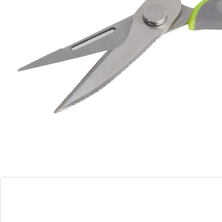
flesopener
Deze echte alleskunner met antislip grepen knipt met
zijn scherpe en stevige bladen moeiteloos vlees en vis.
Met flesopener, blikopener en notenkraker en incl.
magnetisch beschermkapje om de schaar in op te
bergen.
Details
Opmerkingen & producent
Beoordelingen