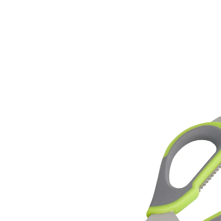
Adviesprijs € 15,99
€ 14,99
incl. btw en plus
Verzendkosten
In het Winkelmandje
Leverbaar binnen 4-5 werkdagen
Universeel genie voor in de keuken!
magnetisch kapje om bijv. op de koelkast te
bevestigen
blikopener