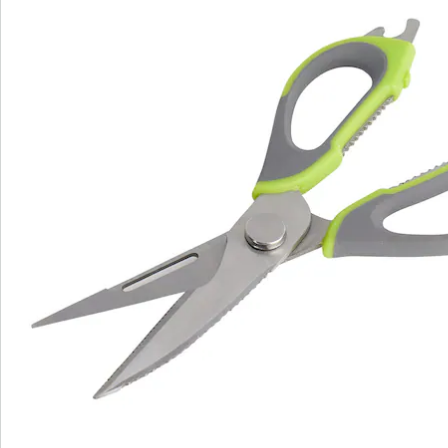
Bestelformulier
Nieuwsbrief aanmelden
We zijn er voor u
Servicehotline