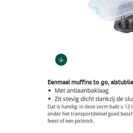
Gootsteenm
Douchekop
Sieraden &
Dierenbenodigdheden
Fitnessapparaten
Dierenbenodigdheden
Klokken & wekkers
Herenaccessoires
Keukenapparaten
Geschenken voor de
Gootsteeno
Doucherek
Tassen
gootsteenr
Grafdecoratie
Gezondheidsartikelen
kinderen
Huishoudelijke hulpen
Meubilair
Herenkleding
Geniale ba
Keukeninrichting
Keukenrein
Geniale tuinartikelen
Incontinentieartikelen
Geschenken voor de man
Klussen
Verlichting & lampen
Herenondergoed
Toiletacces
Keukentextiel
Theedoeke
Plantenaccessoires
Lichaamsverzorgingsproducten
Geschenken voor de
Meer ontdekken
Meer ontdekken
Meer ontdekken
Meer ontd
vrouw
Meer ontdekken
Meer ontdekken
Meer ontdekken
Meer ontdekken
Eenmaal muffins to go, alstublie
Met antiaanbaklaag
Zit stevig dicht dankzij de sl
Dat is handig: in deze vorm bakt u 12 
onder het transportdeksel goed bes
feest of een picknick.