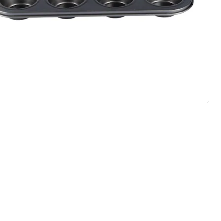
 redenen voor
Huis & Comfort”
Gratis kopen op rekening
Gratis retour
Geen minimaal bestelbedrag