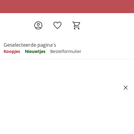
Geselecteerde pagina's
Koopjes
Nieuwtjes
Bestelformulier
pireren
pireren
pireren
pireren
pireren
t transportdeksel
Artikelnummer 6750079
ndkosten