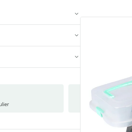
lier
Nieuwsb