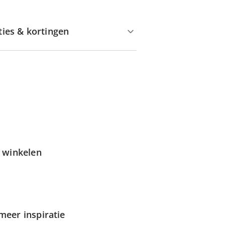
ties & kortingen
g winkelen
meer inspiratie