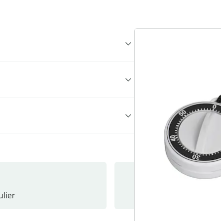
lier
Nieuwsb