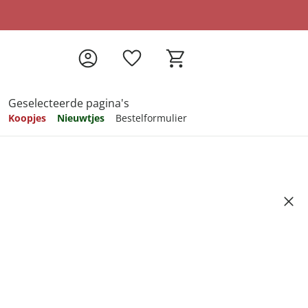
Geselecteerde pagina's
Koopjes
Nieuwtjes
Bestelformulier
pireren
pireren
pireren
pireren
pireren
iel"
Artikelnummer 6353827
ndkosten