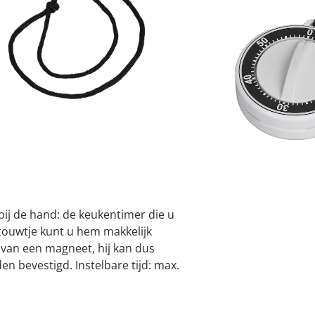
atjes
pen & handdouches
 Horloges
Geniale
Voorjaars
Decoratiev
Tuindecora
Schoenent
rganizers &
jes
I
kookaccess
nu ontdek
jetzt entde
nu ontdek
nu ontdek
ekjes
nu ontdek
dhulpmiddelen
iging
soires
Leverbaar binnen 
n
ekken
 bij de hand: de keukentimer die u
 touwtje kunt u hem makkelijk
 van een magneet, hij kan dus
n bevestigd. Instelbare tijd: max.