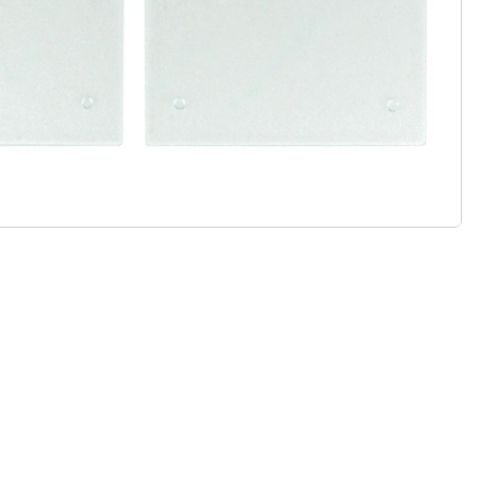
 redenen voor
Huis & Comfort”
Gratis kopen op rekening
Gratis retour
Geen minimaal bestelbedrag