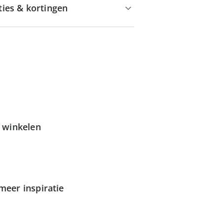
ties & kortingen
g winkelen
meer inspiratie