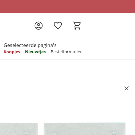
Geselecteerde pagina's
Koopjes
Nieuwtjes
Bestelformulier
pireren
pireren
pireren
pireren
pireren
ten, 2 stuks
Artikelnummer 558281
ndkosten