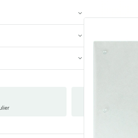
lier
Nieuwsb