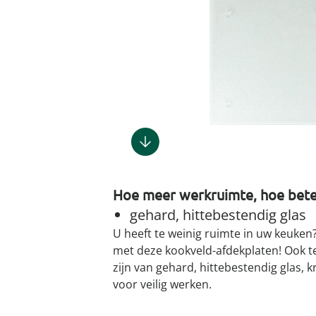
Gootsteenm
Douchekop
Sieraden &
Dierenbenodigdheden
Fitnessapparaten
Dierenbenodigdheden
Klokken & wekkers
Herenaccessoires
Keukenapparaten
Geschenken voor de
Gootsteeno
Doucherek
Tassen
gootsteenr
Grafdecoratie
Gezondheidsartikelen
kinderen
Huishoudelijke hulpen
Meubilair
Herenkleding
Geniale ba
Keukeninrichting
Keukenrein
Geniale tuinartikelen
Incontinentieartikelen
Geschenken voor de man
Klussen
Verlichting & lampen
Herenondergoed
Toiletacces
Keukentextiel
Theedoeke
Plantenaccessoires
Lichaamsverzorgingsproducten
Geschenken voor de
Meer ontdekken
Meer ontdekken
Meer ontdekken
Meer ontd
vrouw
Meer ontdekken
Meer ontdekken
Meer ontdekken
Meer ontdekken
Hoe meer werkruimte, hoe bete
gehard, hittebestendig glas
U heeft te weinig ruimte in uw keuke
met deze kookveld-afdekplaten! Ook t
zijn van gehard, hittebestendig glas, k
voor veilig werken.