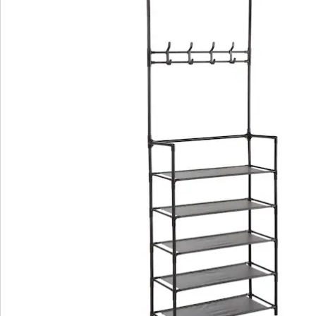
Nieuwsbrief aanmelden
We zijn er voor u
Servicehotline