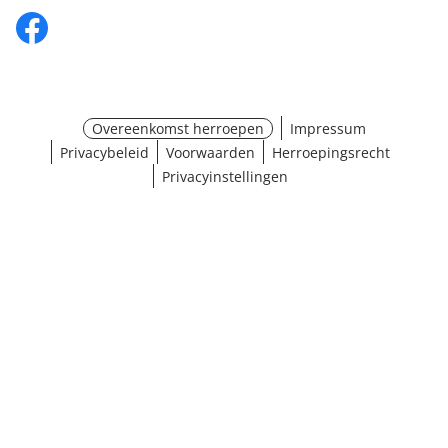
Overeenkomst herroepen
Impressum
Privacybeleid
Voorwaarden
Herroepingsrecht
Privacyinstellingen
¹ Klik hier voor de inwisselvoorwaarden