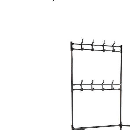
Adviesprijs € 39,99
€ 20,19
incl. btw en plus
Verzendkosten
In het Winkelmandje
Leverbaar binnen 4-5 werkdagen
Royale oplossing voor kleine ­ruimtes!
Dit plaatsbesparende ­kapstokmeubel zorgt snel voor
orde en overzicht, ook in een kleine hal. Met 8 stevige
haken en 5 praktische schappen biedt het voldoende
plaats voor jassen, sjaals, tassen én opbergruimte
voor schoenen.