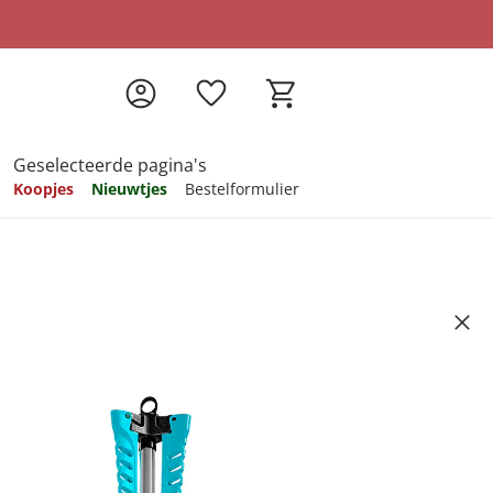
Geselecteerde pagina's
Koopjes
Nieuwtjes
Bestelformulier
pireren
pireren
pireren
pireren
pireren
ngstandaard "Compact"
Artikelnummer 6538681
ndkosten