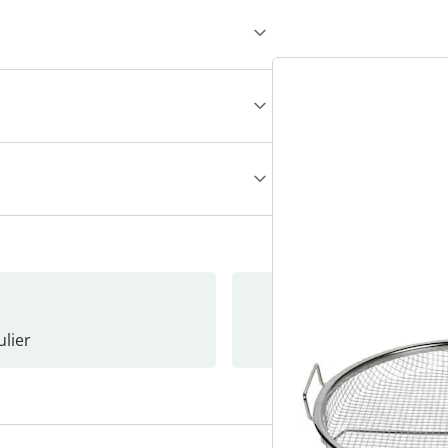
lier
Nieuwsb