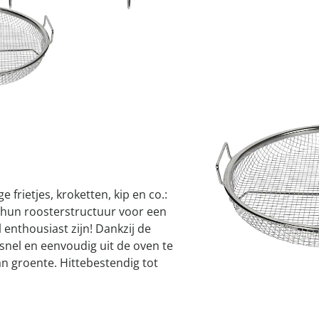
atjes
pen & handdouches
 Horloges
incl. btw en plus
Verze
Geniale
Voorjaars
Decoratiev
Tuindecora
Schoenent
rganizers &
jes
kookaccess
nu ontdek
jetzt entde
nu ontdek
nu ontdek
ekjes
I
nu ontdek
dhulpmiddelen
iging
soires
Leverbaar binnen 
n
ekken
frietjes, kroketten, kip en co.:
hun roosterstructuur voor een
l enthousiast zijn! Dankzij de
snel en eenvoudig uit de oven te
an groente. Hittebestendig tot