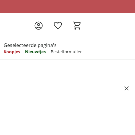
Geselecteerde pagina's
Koopjes
Nieuwtjes
Bestelformulier
pireren
pireren
pireren
pireren
pireren
aal" Set van 2 rechthoekig +
Artikelnummer 6590896