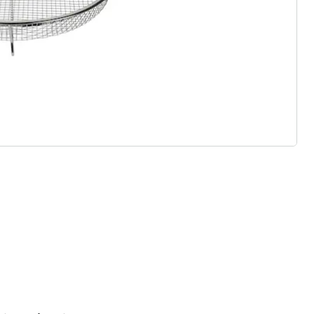
 redenen voor
Huis & Comfort”
Gratis kopen op rekening
Gratis retour
Geen minimaal bestelbedrag