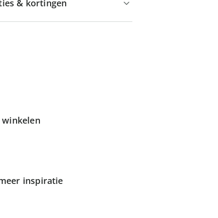
ties & kortingen
g winkelen
meer inspiratie