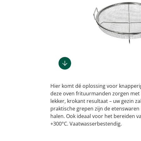
Gootsteenm
Douchekop
Sieraden &
Dierenbenodigdheden
Fitnessapparaten
Dierenbenodigdheden
Klokken & wekkers
Herenaccessoires
Keukenapparaten
Geschenken voor de
Gootsteeno
Doucherek
Tassen
gootsteenr
Grafdecoratie
Gezondheidsartikelen
kinderen
Huishoudelijke hulpen
Meubilair
Herenkleding
Geniale ba
Keukeninrichting
Keukenrein
Geniale tuinartikelen
Incontinentieartikelen
Geschenken voor de man
Klussen
Verlichting & lampen
Herenondergoed
Toiletacces
Keukentextiel
Theedoeke
Plantenaccessoires
Lichaamsverzorgingsproducten
Geschenken voor de
Meer ontdekken
Meer ontdekken
Meer ontdekken
Meer ontd
vrouw
Meer ontdekken
Meer ontdekken
Meer ontdekken
Meer ontdekken
Hier komt dé oplossing voor knapperige 
deze oven frituurmanden zorgen met 
lekker, krokant resultaat – uw gezin za
praktische grepen zijn de etenswaren 
halen. Ook ideaal voor het bereiden v
+300°C. Vaatwasserbestendig.