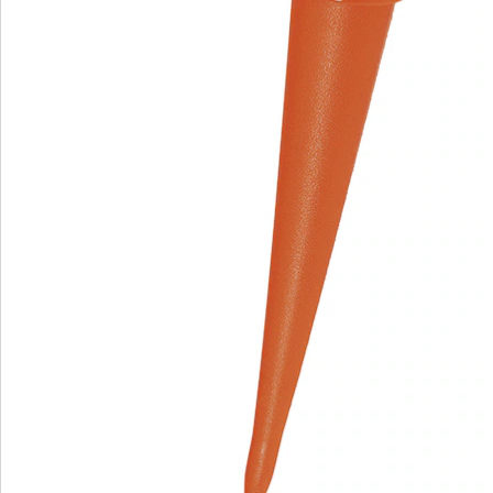
We zijn er voor u
Servicehotline
3 redenen voor
“Huis & Comfort”