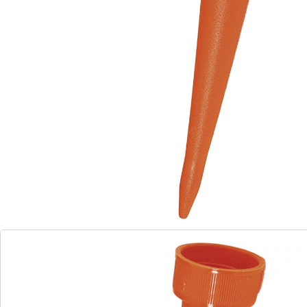
Opmerkingen & producent
Beoordelingen
Bestelformulier
Nieuwsbrief aanmelden