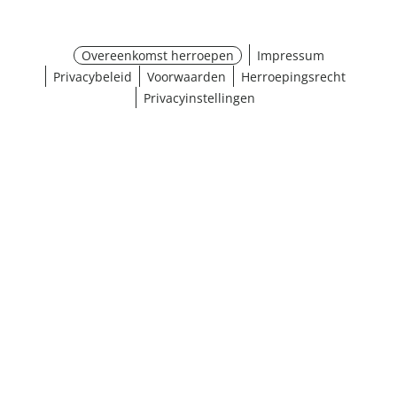
Overeenkomst herroepen
Impressum
Privacybeleid
Voorwaarden
Herroepingsrecht
Privacyinstellingen
¹ Klik hier voor de inwisselvoorwaarden
Sluiten