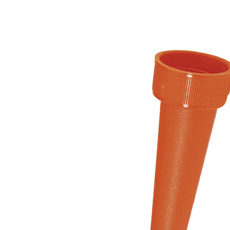
€ 5,95
incl. btw en plus
Verzendkosten
Stuur mij een melding
Momenteel niet leverbaar
Planten-dorstlesser!
U wilt uw planten altijd goed verzorgen? Fijn, dat er
dan het giethulpje is! Dit wordt gewoon met de punt in
de potgrond gestoken. Op de schroefdraad van het
giethulpje schroeft u dan een gewone waterfles.
Details