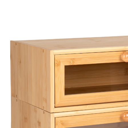
€ 64,99
incl. btw en plus
Verzendkosten
In het Winkelmandje
Leverbaar binnen 4-5 werkdagen
ook plaatsbesparend op elkaar te
stapelen
houdt bakwaren lang vers
Dit charmante duo, bestaande uit twee vakken met
transparante kleppen en een lade met praktische
vakjes, maakt van een ongebruikt oppervlak een
opbergwonder. Gebak vers houden of bestek altijd
binnen handbereik – het kan allemaal met deze