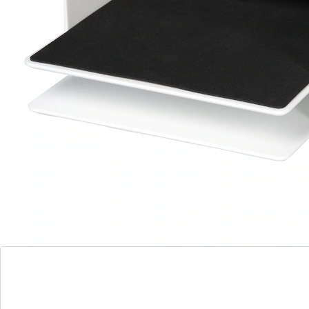
Alles wat u nodig heeft voor een opgeruimd bureau:
deze bureau-organizerset bestaat uit 4 perfect bij
elkaar passende delen. Het documentenbakje biedt
plaats voor een dikke stapel A4-papier. Op het schap
voor toebehoren kunt u bovendien ook een tablet,
perforator, schaar en andere grote benodigdheden
leggen. Kleine zaken als pennen, gummen of
notitieblaadjes vinden een plekje in het pennenbakje of
opbergbakje. De geïntegreerde houders voor
smartphone of tablet zorgen ervoor dat u ontspannen
kunt werken!
Details
Opmerkingen & producent