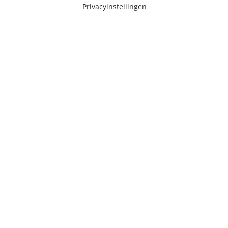
Privacyinstellingen
¹ Klik hier voor de inwisselvoorwaarden
Sluiten