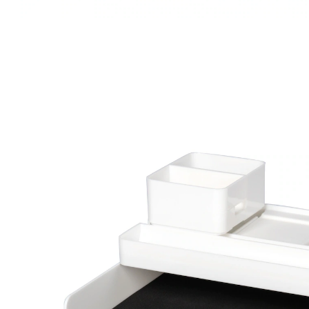
Adviesprijs € 24,99
€ 4,79
incl. btw en plus
Verzendkosten
In het Winkelmandje
Leverbaar binnen 4-5 werkdagen
Gezocht en gevonden!
overzichtelijk ­georganiseerd
pennenbakje en tablethouder
vakje voor documenten of tablet
opbergbakje
pennenbakje en smartphonehouder