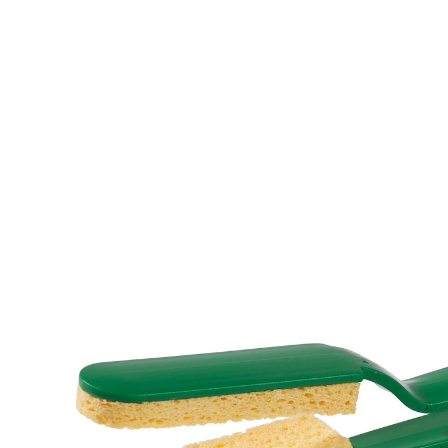
€ 5,99
incl. btw en plus
Verzendkosten
In het Winkelmandje
Leverbaar binnen 4-5 werkdagen
Uw planten zullen u dankbaar zijn: elk blad perfect
verzorgd!
Zien uw planten er fris groen uit of eerder als droevige
stofvangers? In het laatste geval biedt blad-glans de
oplossing: gewoon de twee delen van deze speciale
stoffer over het blad halen, klaar. En uw planten blijven
fris en gezond!