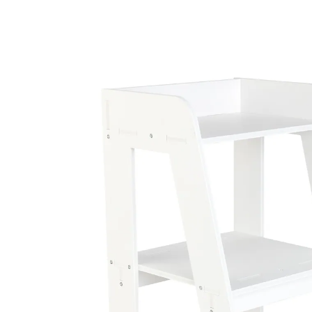
€ 19,99
incl. btw en plus
Verzendkosten
€ 16,99
slechts
vanaf
2
stuks
1
In het Winkelmandje
Leverbaar binnen 4-5 werkdagen
Comfortabel hulpje voor orde!
ook voor in de badkamer
Praktisch: dit elegante tafeltje biedt op 3 schapjes van