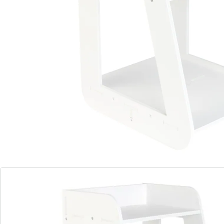
verschillende diepte extra plaats om uw persoonlijke
spulletjes weg te leggen. Naast uw bed, in de badkamer
of in de woonkamer: het lichte maar toch stabiele
meubeltje is overal zó neergezet.
Details
Opmerkingen & producent
Beoordelingen