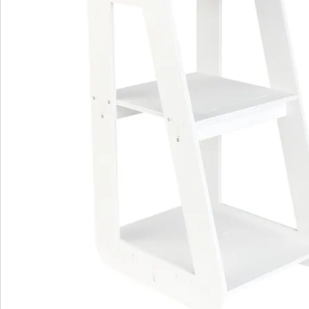
Bestelformulier
Nieuwsbrief aanmelden
We zijn er voor u
Servicehotline