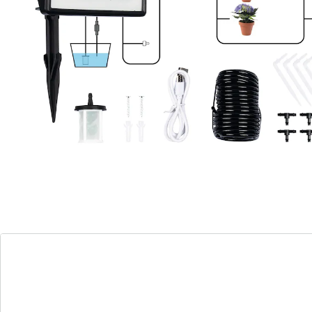
Spaarzaam waterverbruik dankzij
druppelirrigatie
Met filter voor water uit regentonnen,
putten etc.
Voor terrassen, balkons, verhoogde
plantenbedden, plantenkassen etc.
de planten worden goed verzorgd met
6 modi met flexibele tijden (5/15/20 min.)
en frequenties (2x/4x per dag)
Dit slimme bewateringssysteem op zonne-energie
zorgt er automatisch voor dat uw gewassen en
sierplanten tot diep in de grond worden bewaterd. De
effectieve methode werkt zonder stopcontact, maar
met de overdag opgenomen zonne-energie. Bovendien
bespaart u hiermee tot wel 70% water vergeleken met
gewoon sproeien. Ideaal voor op het balkon, in de tuin
of in een plantenkas.