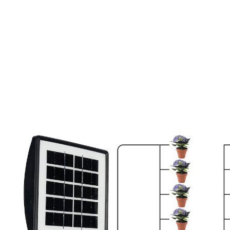
Adviesprijs € 69,99
€ 62,99
incl. btw en plus
Verzendkosten
In het Winkelmandje
Leverbaar binnen 4-5 werkdagen
Zon wordt omgezet in water!
Met display aan de zonnemodule om de
bewateringsmodi in te stellen
Optimale waterverzorging van uw planten
Van het stroomnet onafhankelijke
bewatering op zonne-energie