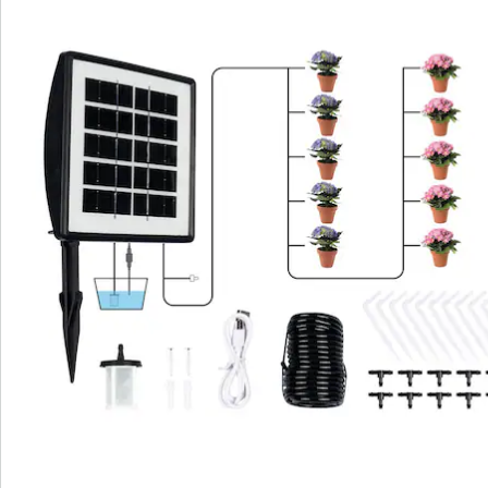
Vermogen: 4,5 W
Bedrijfsspanning: 3,7 V
Spanning zonnepaneel: 5 V
Bediening: handmatig of automatisch
Laadspanning: 5 V 1 A gelijkstroom
Vermogen zonnepaneel: 2,0 W
Pompt tot wel: 750 ml/minuut
Informatie over de batterijen:
Incl. batterijen. (Lithiumionaccu x 1)
Details
Opmerkingen & producent
Beoordelingen