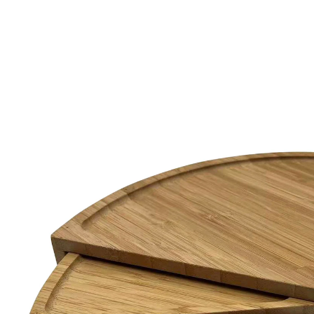
Adviesprijs € 36,99
€ 19,39
incl. btw en plus
Verzendkosten
In het Winkelmandje
Leverbaar binnen 4-5 werkdagen
Zo ziet smakelijk eten eruit!
3 niveaus in elkaar te schuiven
met 2 messen en serveervork
De mooiste manier om te serveren: op deze
snackschaal van duurzaam bamboe kunt u worst, kaas,