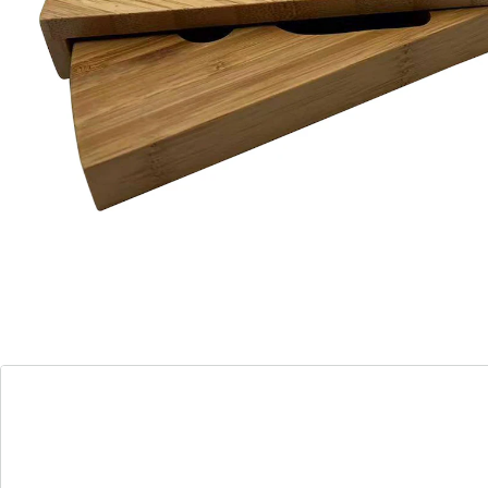
druiven enz. stijlvol schikken. Geleverd inclusief
serveervork, kaasmes en parmezaan- breker! De 3
niveaus kunnen ruimtebesparend in elkaar worden
geschoven. Ideaal voor een buffet, lunch, feest ... of
gewoon voor het dagelijkse avondmaal! Geopend:
(ØxH) 33 x 4 cm.
Details
Opmerkingen & producent
Beoordelingen