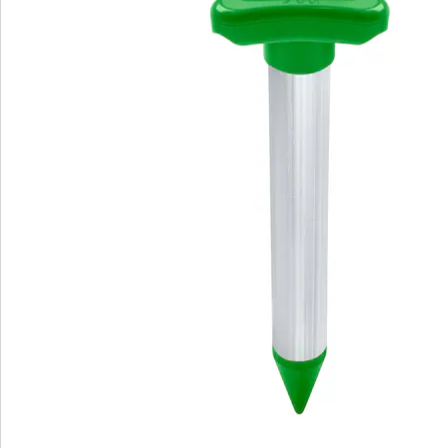
Bestelformulier
Nieuwsbrief aanmelden
We zijn er voor u
Servicehotline