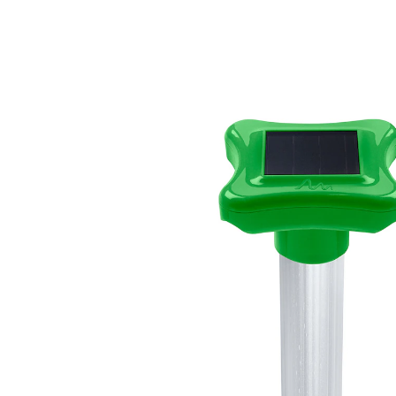
€ 14,99
€ 6,99
incl. btw en plus
Verzendkosten
In het Winkelmandje
Leverbaar binnen 4-5 werkdagen
Effectief tegen mol en woelmuis!
bereik ca. 150 m²
Dit apparaatje gewoon in de grond steken en het zendt
frequenties uit, die mollen en woelmuizen binnen een
straal van 150 m² betrouwbaar verjagen. Vanwege de
speciale, lichte bouwwijze en afwerking van aluminium
is het apparaat bijzonder effectief: elke 46 seconden
zendt het trillingen van 400 Hz uit. Werkt op zonne-