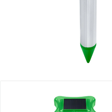
energie, dus geen externe stroomvoorziening vereist!
Met aan/uitschakelaar. Incl. accu.
Informatie over de batterijen:
Incl. batterijen. (button cell x 1)
Details
Opmerkingen & producent
Beoordelingen